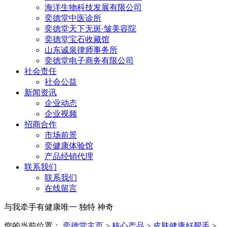
海洋生物科技发展有限公司
奕德堂中医诊所
奕德堂天下无斑·皱美容院
奕德堂宝石收藏馆
山东诚泉律师事务所
奕德堂电子商务有限公司
社会责任
社会公益
新闻资讯
企业动态
企业视频
招商合作
市场前景
奕健康体验馆
产品经销代理
联系我们
联系我们
在线留言
与我牵手有健康
唯一 独特 神奇
您的当前位置：
奕德堂主页
>
核心产品
>
皮肤健康好帮手
>