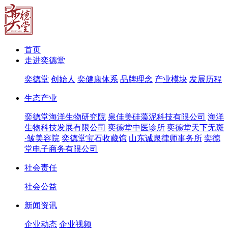
首页
走进奕德堂
奕德堂
创始人
奕健康体系
品牌理念
产业模块
发展历程
生态产业
奕德堂海洋生物研究院
泉佳美硅藻泥科技有限公司
海洋
生物科技发展有限公司
奕德堂中医诊所
奕德堂天下无斑
·皱美容院
奕德堂宝石收藏馆
山东诚泉律师事务所
奕德
堂电子商务有限公司
社会责任
社会公益
新闻资讯
企业动态
企业视频